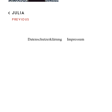
P
JULIA
O
PREVIOUS
S
T
N
A
Datenschutzerklärung
Impressum
V
I
G
A
T
I
O
N