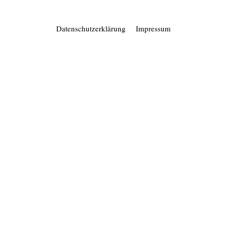
T
N
A
Datenschutzerklärung
Impressum
V
I
G
A
T
I
O
N