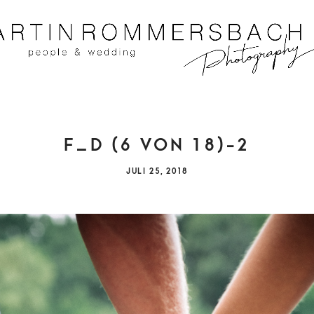
IT UND HOCHZEITSFOTOGRAF AUS KOBLENZ
MAR
F_D (6 VON 18)-2
ROMME
P
JULI 25, 2018
O
S
T
E
D
O
N