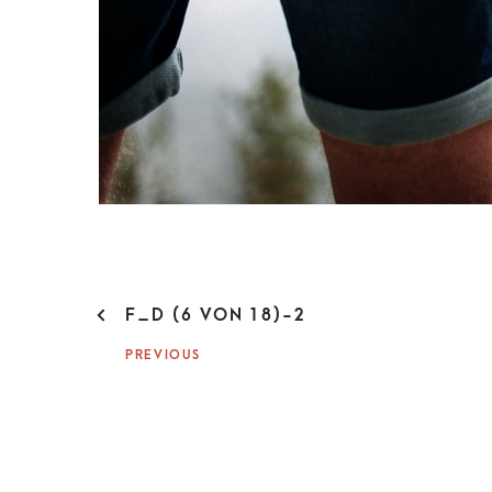
P
F_D (6 VON 18)-2
O
PREVIOUS
S
T
N
A
V
I