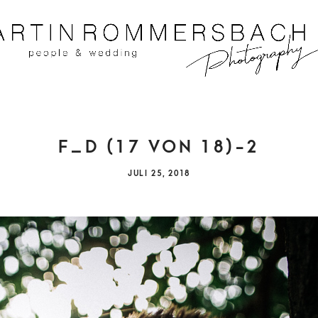
IT UND HOCHZEITSFOTOGRAF AUS KOBLENZ
MAR
F_D (17 VON 18)-2
ROMME
P
JULI 25, 2018
O
S
T
E
D
O
N